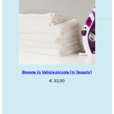
Bosone /o Valigia piccola (in Tessuto)
€
32,00