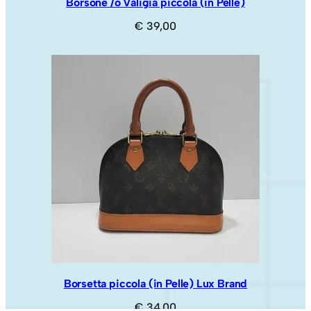
Borsone /o Valigia piccola (in Pelle)
€
39,00
Borsetta piccola (in Pelle) Lux Brand
€
34,00