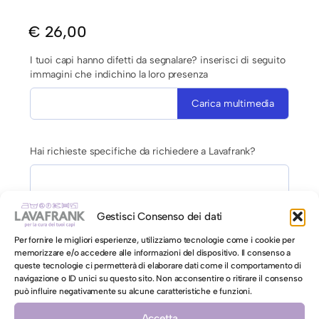
€
26,00
I tuoi capi hanno difetti da segnalare? inserisci di seguito
immagini che indichino la loro presenza
Carica multimedia
Hai richieste specifiche da richiedere a Lavafrank?
Gestisci Consenso dei dati
Per fornire le migliori esperienze, utilizziamo tecnologie come i cookie per
memorizzare e/o accedere alle informazioni del dispositivo. Il consenso a
AUTORIZZAZIONE AL LAVAGGIO CON ACQUA PER CAPI
queste tecnologie ci permetterà di elaborare dati come il comportamento di
navigazione o ID unici su questo sito. Non acconsentire o ritirare il consenso
CONTRO ETICHETTA INDICANTI LAVAGGIO A SECCO
può influire negativamente su alcune caratteristiche e funzioni.
Autorizzo il lavaggio con acqua per il mio capo
Accetta