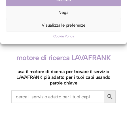
contro etichetta indicante lavaggio a secco
Nega
B
Aggiungi al carrello
Visualizza le preferenze
o
Cookie Policy
r
s
a
motore di ricerca LAVAFRANK
/
o
usa il motore di ricerca per trovare il servizio
T
LAVAFRANK più adatto per i tuoi capi usando
r
parole chiave
o
l
l
e
y
(