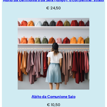
€
24,50
Abito da Comunione Saio
€
10,50