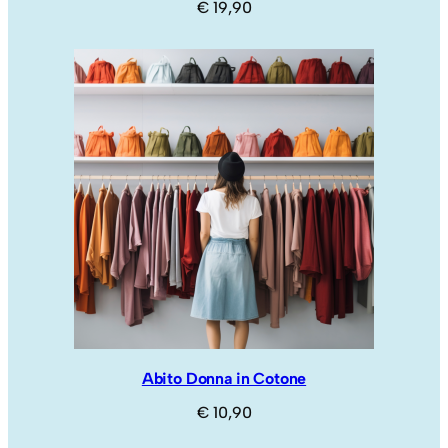
€
19,90
Abito Donna in Cotone
€
10,90