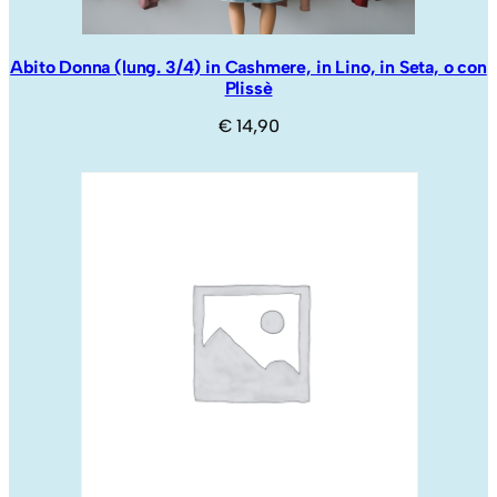
Abito Donna (lung. 3/4) in Cashmere, in Lino, in Seta, o con
Plissè
€
14,90