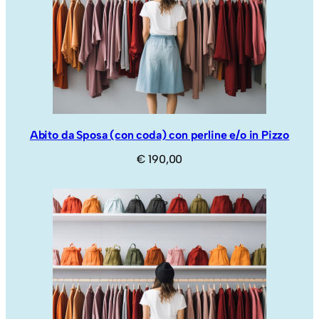
Abito da Sposa (con coda) con perline e/o in Pizzo
€
190,00