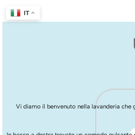
IT
Vi diamo il benvenuto nella lavanderia che gua
In basso a destra trovate un comodo pulsante c