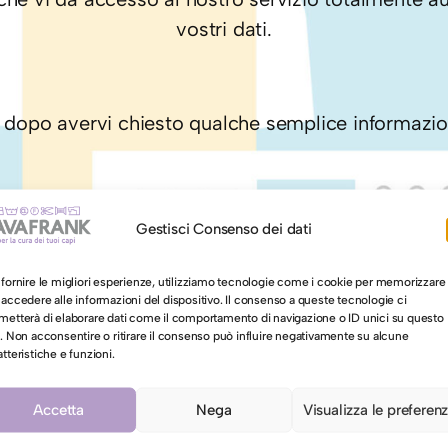
vostri dati.
le dopo avervi chiesto qualche semplice informazio
, questo fa sì che più volte interagirete con lei pi
Gestisci Consenso dei dati
 fornire le migliori esperienze, utilizziamo tecnologie come i cookie per memorizzare
 accedere alle informazioni del dispositivo. Il consenso a queste tecnologie ci
 offerta solo in italiano ma è in progetto il support
metterà di elaborare dati come il comportamento di navigazione o ID unici su questo
o. Non acconsentire o ritirare il consenso può influire negativamente su alcune
atteristiche e funzioni.
ta da
Frau Solutions
ed è vincolata dalle norme vig
Accetta
Nega
Visualizza le preferen