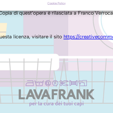
Cookie Policy
Copia di quest’opera è rilasciata a Franco Verroc
esta licenza, visitare il sito
https://creativecomm