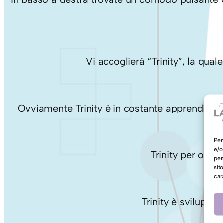
Vi accoglierà “Trinity”, la qua
Ovviamente Trinity è in costante apprendimento
Per
e/o
Trinity per ora è
per
sit
car
Trinity è sviluppa