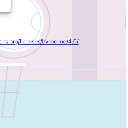
a
ons.org/licenses/by-nc-nd/4.0/