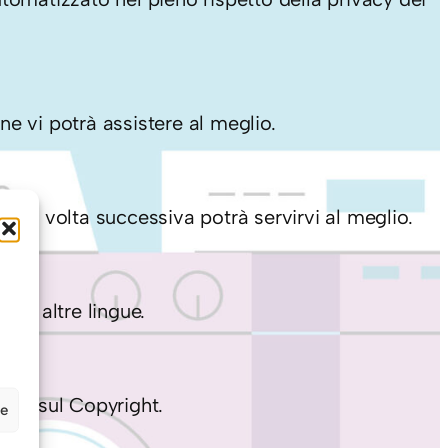
ne vi potrà assistere al meglio.
ù la volta successiva potrà servirvi al meglio.
o ad altre lingue.
enti sul Copyright.
ze