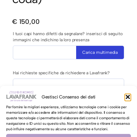
€
150,00
I tuoi capi hanno difetti da segnalare? inserisci di seguito
immagini che indichino la loro presenza
Carica multimedia
Hai richieste specifiche da richiedere a Lavafrank?
Gestisci Consenso dei dati
Per fornire le migliori esperienze, utilizziamo tecnologie come i cookie per
memorizzare e/o accedere alle informazioni del dispositivo. Il consenso a
queste tecnologie ci permetterà di elaborare dati come il comportamento di
AUTORIZZAZIONE AL LAVAGGIO CON ACQUA PER CAPI
navigazione o ID unici su questo sito. Non acconsentire o ritirare il consenso
CONTRO ETICHETTA INDICANTI LAVAGGIO A SECCO
può influire negativamente su alcune caratteristiche e funzioni.