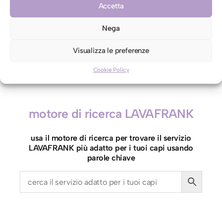
Autorizzo il lavaggio con acqua per il mio capo
Accetta
contro etichetta indicante lavaggio a secco
Nega
Visualizza le preferenze
A
Aggiungi al carrello
b
Cookie Policy
i
t
o
motore di ricerca LAVAFRANK
d
a
usa il motore di ricerca per trovare il servizio
S
LAVAFRANK più adatto per i tuoi capi usando
p
parole chiave
o
s
a
(
c