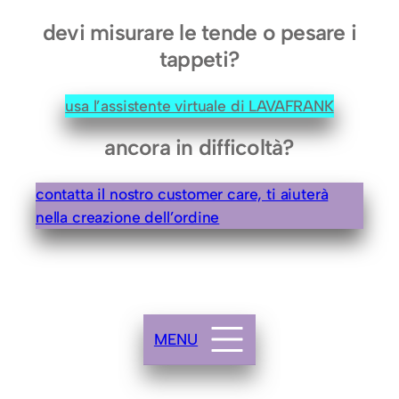
o
devi misurare le tende o pesare i
n
tappeti?
c
o
usa l’assistente virtuale di LAVAFRANK
d
a
ancora in difficoltà?
)
q
contatta il nostro customer care, ti aiuterà
u
nella creazione dell’ordine
a
n
t
i
t
MENU
à