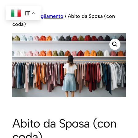
IT
Home
/
Abbigliamento
/ Abito da Sposa (con
coda)
Abito da Sposa (con
coda)