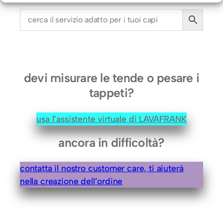
a
n
d
e
(
i
devi misurare le tende o pesare i
n
tappeti?
T
e
usa l’assistente virtuale di LAVAFRANK
s
s
ancora in difficoltà?
u
t
contatta il nostro customer care, ti aiuterà
o
nella creazione dell’ordine
)
q
u