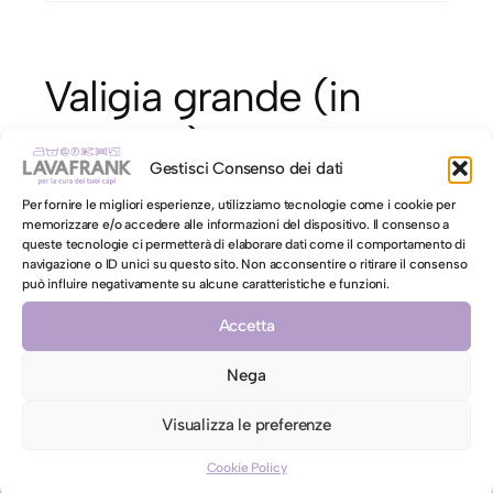
Valigia grande (in
Tessuto)
Gestisci Consenso dei dati
Per fornire le migliori esperienze, utilizziamo tecnologie come i cookie per
€
36,00
memorizzare e/o accedere alle informazioni del dispositivo. Il consenso a
queste tecnologie ci permetterà di elaborare dati come il comportamento di
V
Aggiungi al carrello
navigazione o ID unici su questo sito. Non acconsentire o ritirare il consenso
a
può influire negativamente su alcune caratteristiche e funzioni.
l
Accetta
i
g
Nega
motore di ricerca LAVAFRANK
i
a
Visualizza le preferenze
usa il motore di ricerca per trovare il servizio
g
LAVAFRANK più adatto per i tuoi capi usando
Cookie Policy
r
parole chiave