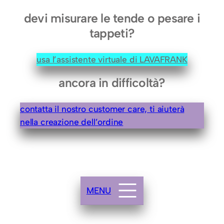
4
devi misurare le tende o pesare i
0
tappeti?
c
m
usa l’assistente virtuale di LAVAFRANK
.
)
ancora in difficoltà?
i
n
contatta il nostro customer care, ti aiuterà
C
nella creazione dell’ordine
o
t
o
n
e
MENU
q
u
a