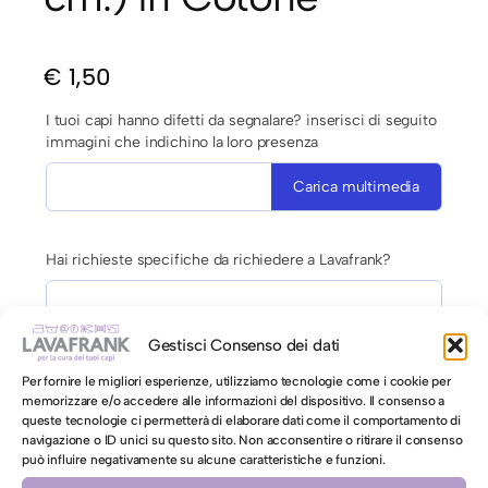
€
1,50
I tuoi capi hanno difetti da segnalare? inserisci di seguito
immagini che indichino la loro presenza
Carica multimedia
Hai richieste specifiche da richiedere a Lavafrank?
Gestisci Consenso dei dati
Per fornire le migliori esperienze, utilizziamo tecnologie come i cookie per
memorizzare e/o accedere alle informazioni del dispositivo. Il consenso a
queste tecnologie ci permetterà di elaborare dati come il comportamento di
AUTORIZZAZIONE AL LAVAGGIO CON ACQUA PER CAPI
navigazione o ID unici su questo sito. Non acconsentire o ritirare il consenso
CONTRO ETICHETTA INDICANTI LAVAGGIO A SECCO
può influire negativamente su alcune caratteristiche e funzioni.