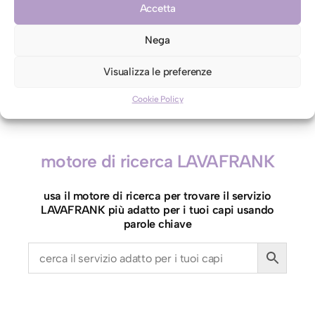
Autorizzo il lavaggio con acqua per il mio capo
Accetta
contro etichetta indicante lavaggio a secco
Nega
Visualizza le preferenze
T
Aggiungi al carrello
o
Cookie Policy
v
a
g
motore di ricerca LAVAFRANK
l
i
usa il motore di ricerca per trovare il servizio
o
LAVAFRANK più adatto per i tuoi capi usando
l
parole chiave
o
(
4
0
x