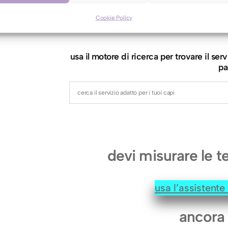
a
g
Cookie Policy
motore di r
l
i
usa il motore di ricerca per trovare il s
a
pa
(
1
4
0
x
devi misurare le t
1
8
usa l’assistent
0
c
ancora 
m