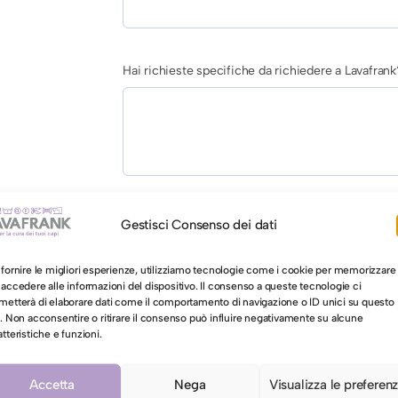
Hai richieste specifiche da richiedere a Lavafrank
AUTORIZZAZIONE AL LAVAGGIO CON ACQUA PER 
Gestisci Consenso dei dati
Autorizzo il lavaggio con acqua per il mio ca
 fornire le migliori esperienze, utilizziamo tecnologie come i cookie per memorizzare
 accedere alle informazioni del dispositivo. Il consenso a queste tecnologie ci
metterà di elaborare dati come il comportamento di navigazione o ID unici su questo
o. Non acconsentire o ritirare il consenso può influire negativamente su alcune
T
Aggiungi al carrello
atteristiche e funzioni.
o
v
Accetta
Nega
Visualizza le preferen