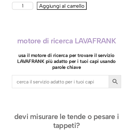
T
Aggiungi al carrello
e
n
d
a
motore di ricerca LAVAFRANK
i
n
usa il motore di ricerca per trovare il servizio
V
LAVAFRANK più adatto per i tuoi capi usando
e
parole chiave
l
l
u
t
o
p
devi misurare le tende o pesare i
e
tappeti?
s