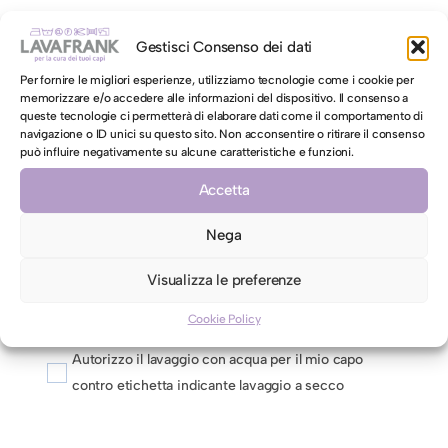
I tuoi capi hanno difetti da segnalare? inserisci di seguito
immagini che indichino la loro presenza
Gestisci Consenso dei dati
Carica multimedia
Per fornire le migliori esperienze, utilizziamo tecnologie come i cookie per
memorizzare e/o accedere alle informazioni del dispositivo. Il consenso a
queste tecnologie ci permetterà di elaborare dati come il comportamento di
navigazione o ID unici su questo sito. Non acconsentire o ritirare il consenso
Hai richieste specifiche da richiedere a Lavafrank?
può influire negativamente su alcune caratteristiche e funzioni.
Accetta
Nega
Visualizza le preferenze
AUTORIZZAZIONE AL LAVAGGIO CON ACQUA PER CAPI
Cookie Policy
CONTRO ETICHETTA INDICANTI LAVAGGIO A SECCO
Autorizzo il lavaggio con acqua per il mio capo
contro etichetta indicante lavaggio a secco