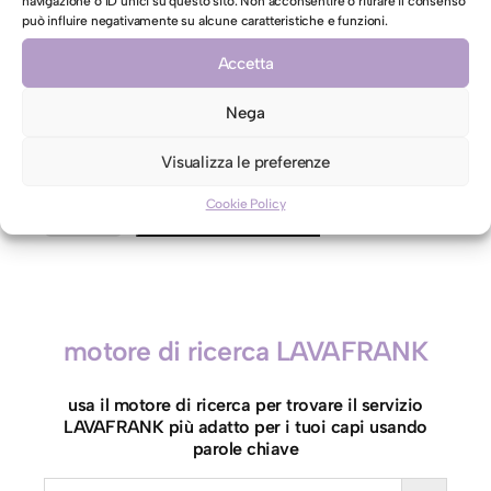
navigazione o ID unici su questo sito. Non acconsentire o ritirare il consenso
può influire negativamente su alcune caratteristiche e funzioni.
AUTORIZZAZIONE AL LAVAGGIO CON ACQUA PER CAPI
Accetta
CONTRO ETICHETTA INDICANTI LAVAGGIO A SECCO
Autorizzo il lavaggio con acqua per il mio capo
Nega
contro etichetta indicante lavaggio a secco
Visualizza le preferenze
Cookie Policy
P
Aggiungi al carrello
e
l
u
c
motore di ricerca LAVAFRANK
h
e
usa il motore di ricerca per trovare il servizio
h
LAVAFRANK più adatto per i tuoi capi usando
2
parole chiave
0