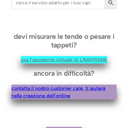
c
m
.
q
u
devi misurare le tende o pesare i
a
tappeti?
n
t
usa l’assistente virtuale di LAVAFRANK
i
t
ancora in difficoltà?
à
contatta il nostro customer care, ti aiuterà
nella creazione dell’ordine