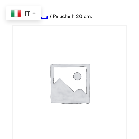
IT
Home
/
Sartoria
/ Peluche h 20 cm.