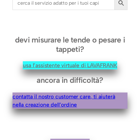
0
c
m
.
q
devi misurare le tende o pesare i
u
tappeti?
a
n
usa l’assistente virtuale di LAVAFRANK
t
i
ancora in difficoltà?
t
à
contatta il nostro customer care, ti aiuterà
nella creazione dell’ordine