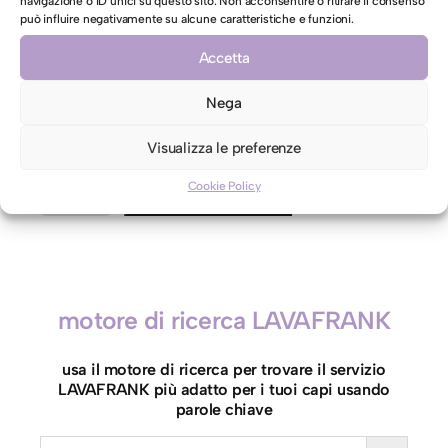
navigazione o ID unici su questo sito. Non acconsentire o ritirare il consenso
può influire negativamente su alcune caratteristiche e funzioni.
AUTORIZZAZIONE AL LAVAGGIO CON ACQUA PER CAPI
Accetta
CONTRO ETICHETTA INDICANTI LAVAGGIO A SECCO
Autorizzo il lavaggio con acqua per il mio capo
Nega
contro etichetta indicante lavaggio a secco
Visualizza le preferenze
Cookie Policy
P
Aggiungi al carrello
e
l
u
c
motore di ricerca LAVAFRANK
h
e
usa il motore di ricerca per trovare il servizio
h
LAVAFRANK più adatto per i tuoi capi usando
1
parole chiave
8