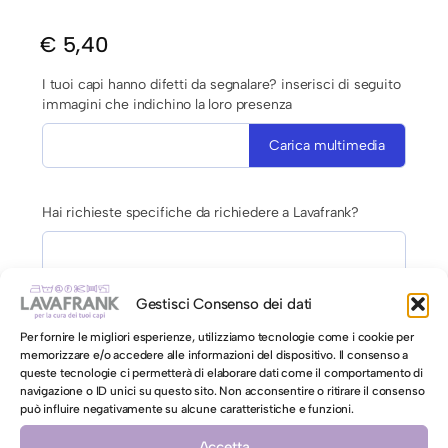
€
5,40
I tuoi capi hanno difetti da segnalare? inserisci di seguito
immagini che indichino la loro presenza
Carica multimedia
Hai richieste specifiche da richiedere a Lavafrank?
Gestisci Consenso dei dati
Per fornire le migliori esperienze, utilizziamo tecnologie come i cookie per
memorizzare e/o accedere alle informazioni del dispositivo. Il consenso a
AUTORIZZAZIONE AL LAVAGGIO CON ACQUA PER CAPI
queste tecnologie ci permetterà di elaborare dati come il comportamento di
navigazione o ID unici su questo sito. Non acconsentire o ritirare il consenso
CONTRO ETICHETTA INDICANTI LAVAGGIO A SECCO
può influire negativamente su alcune caratteristiche e funzioni.
Autorizzo il lavaggio con acqua per il mio capo
Accetta