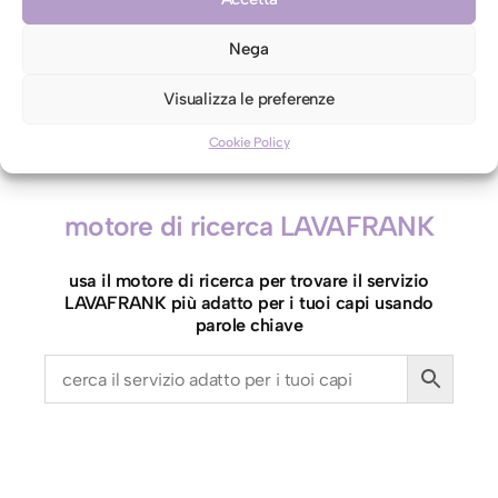
contro etichetta indicante lavaggio a secco
Nega
L
Aggiungi al carrello
Visualizza le preferenze
e
Cookie Policy
n
z
u
motore di ricerca LAVAFRANK
o
l
usa il motore di ricerca per trovare il servizio
a
LAVAFRANK più adatto per i tuoi capi usando
s
parole chiave
i
n
g
o
l
o