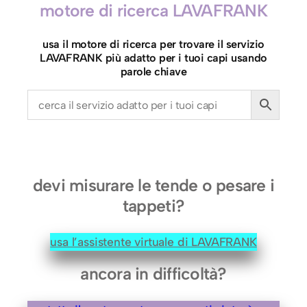
motore di ricerca LAVAFRANK
t
o
usa il motore di ricerca per trovare il servizio
A
LAVAFRANK più adatto per i tuoi capi usando
n
parole chiave
t
i
c
o
(
m
devi misurare le tende o pesare i
i
tappeti?
n
.
usa l’assistente virtuale di LAVAFRANK
2
k
ancora in difficoltà?
g
.