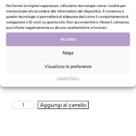
Per fornire le migliori esperienze, utilizziamo tecnologie come i cookie per
Hai richieste specifiche da richiedere a Lavafrank?
memorizzare e/o accedere alle informazioni del dispositivo. Il consenso a
queste tecnologie ci permetterà di elaborare dati come il comportamento di
navigazione o ID unici su questo sito. Non acconsentire o ritirare il consenso
può influire negativamente su alcune caratteristiche e funzioni.
Accetta
Nega
AUTORIZZAZIONE AL LAVAGGIO CON ACQUA PER CAPI
CONTRO ETICHETTA INDICANTI LAVAGGIO A SECCO
Visualizza le preferenze
Autorizzo il lavaggio con acqua per il mio capo
Cookie Policy
contro etichetta indicante lavaggio a secco
T
Aggiungi al carrello
a
p
p
e