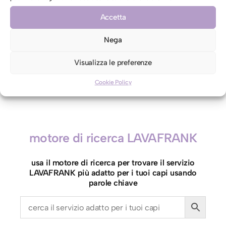
CONTRO ETICHETTA INDICANTI LAVAGGIO A SECCO
Accetta
Autorizzo il lavaggio con acqua per il mio capo
contro etichetta indicante lavaggio a secco
Nega
Visualizza le preferenze
G
Aggiungi al carrello
Cookie Policy
i
u
b
b
motore di ricerca LAVAFRANK
i
n
usa il motore di ricerca per trovare il servizio
o
LAVAFRANK più adatto per i tuoi capi usando
d
parole chiave
i
E
c