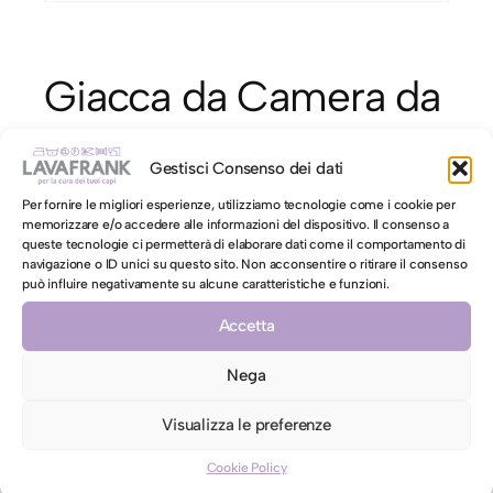
Giacca da Camera da
letto
Gestisci Consenso dei dati
Per fornire le migliori esperienze, utilizziamo tecnologie come i cookie per
€
9,90
memorizzare e/o accedere alle informazioni del dispositivo. Il consenso a
queste tecnologie ci permetterà di elaborare dati come il comportamento di
G
Aggiungi al carrello
navigazione o ID unici su questo sito. Non acconsentire o ritirare il consenso
i
può influire negativamente su alcune caratteristiche e funzioni.
a
Accetta
c
c
Nega
motore di ricerca LAVAFRANK
a
d
Visualizza le preferenze
usa il motore di ricerca per trovare il servizio
a
LAVAFRANK più adatto per i tuoi capi usando
Cookie Policy
C
parole chiave