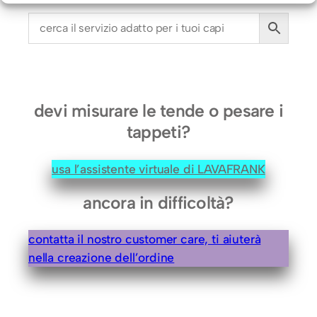
a
m
e
r
a
d
devi misurare le tende o pesare i
a
tappeti?
l
e
usa l’assistente virtuale di LAVAFRANK
t
t
ancora in difficoltà?
o
q
contatta il nostro customer care, ti aiuterà
u
nella creazione dell’ordine
a
n
t