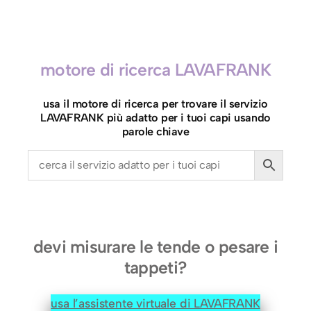
i
a
c
c
motore di ricerca LAVAFRANK
a
i
usa il motore di ricerca per trovare il servizio
m
LAVAFRANK più adatto per i tuoi capi usando
b
parole chiave
o
t
t
i
t
a
devi misurare le tende o pesare i
,
tappeti?
S
m
usa l’assistente virtuale di LAVAFRANK