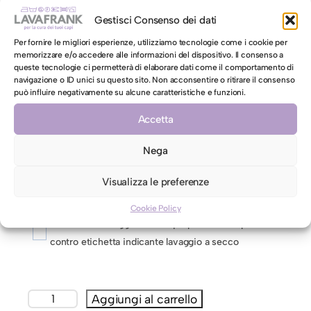
immagini che indichino la loro presenza
Gestisci Consenso dei dati
Carica multimedia
Per fornire le migliori esperienze, utilizziamo tecnologie come i cookie per
memorizzare e/o accedere alle informazioni del dispositivo. Il consenso a
queste tecnologie ci permetterà di elaborare dati come il comportamento di
Hai richieste specifiche da richiedere a Lavafrank?
navigazione o ID unici su questo sito. Non acconsentire o ritirare il consenso
può influire negativamente su alcune caratteristiche e funzioni.
Accetta
Nega
Visualizza le preferenze
AUTORIZZAZIONE AL LAVAGGIO CON ACQUA PER CAPI
CONTRO ETICHETTA INDICANTI LAVAGGIO A SECCO
Cookie Policy
Autorizzo il lavaggio con acqua per il mio capo
contro etichetta indicante lavaggio a secco
G
Aggiungi al carrello