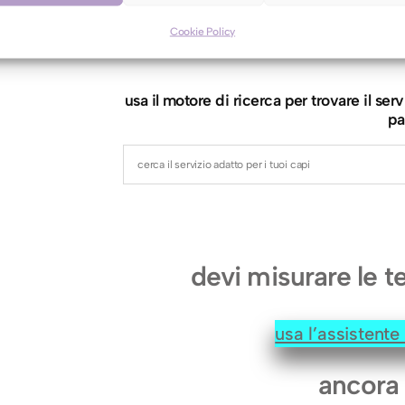
a
r
Cookie Policy
motore di r
p
a
usa il motore di ricerca per trovare il s
/
pa
F
o
u
l
a
devi misurare le t
r
d
usa l’assistent
i
n
ancora 
R