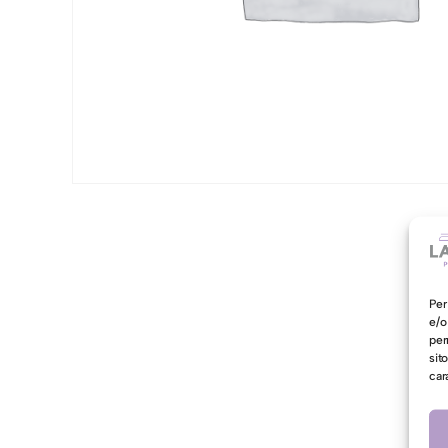
Per
e/o
per
sit
car