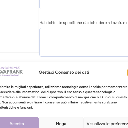
Hai richieste specifiche da richiedere a Lavafrank
AUTORIZZAZIONE AL LAVAGGIO CON ACQUA PER 
Gestisci Consenso dei dati
Autorizzo il lavaggio con acqua per il mio ca
 fornire le migliori esperienze, utilizziamo tecnologie come i cookie per memorizzare
 accedere alle informazioni del dispositivo. Il consenso a queste tecnologie ci
metterà di elaborare dati come il comportamento di navigazione o ID unici su questo
o. Non acconsentire o ritirare il consenso può influire negativamente su alcune
S
Aggiungi al carrello
atteristiche e funzioni.
c
i
Accetta
Nega
Visualizza le preferen