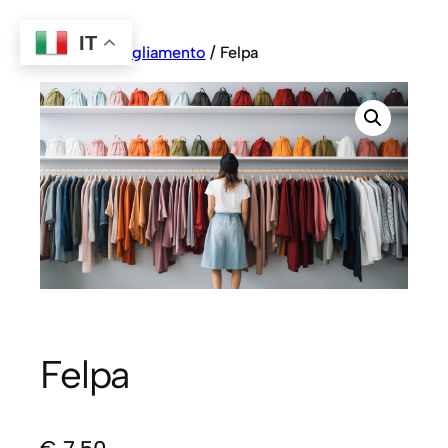
IT
Home
/
Abbigliamento
/ Felpa
Felpa