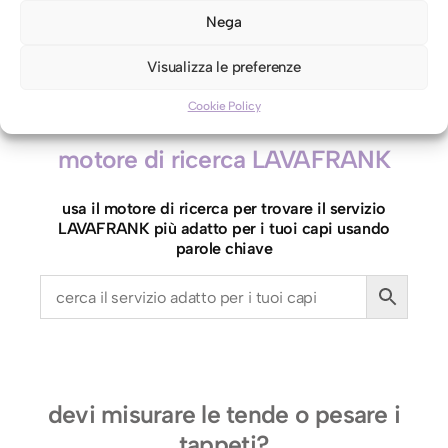
Nega
F
Aggiungi al carrello
e
Visualizza le preferenze
l
Cookie Policy
p
a
motore di ricerca LAVAFRANK
q
u
usa il motore di ricerca per trovare il servizio
a
LAVAFRANK più adatto per i tuoi capi usando
n
parole chiave
t
i
t
à
devi misurare le tende o pesare i
tappeti?