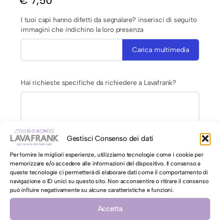
€
7,50
I tuoi capi hanno difetti da segnalare? inserisci di seguito
immagini che indichino la loro presenza
Carica multimedia
Hai richieste specifiche da richiedere a Lavafrank?
Gestisci Consenso dei dati
Per fornire le migliori esperienze, utilizziamo tecnologie come i cookie per
AUTORIZZAZIONE AL LAVAGGIO CON ACQUA PER CAPI
memorizzare e/o accedere alle informazioni del dispositivo. Il consenso a
CONTRO ETICHETTA INDICANTI LAVAGGIO A SECCO
queste tecnologie ci permetterà di elaborare dati come il comportamento di
navigazione o ID unici su questo sito. Non acconsentire o ritirare il consenso
Autorizzo il lavaggio con acqua per il mio capo
può influire negativamente su alcune caratteristiche e funzioni.
contro etichetta indicante lavaggio a secco
Accetta