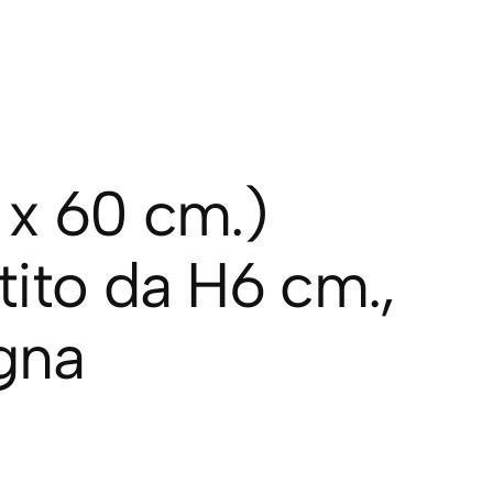
 x 60 cm.)
ito da H6 cm.,
gna