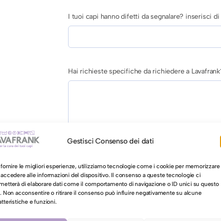
I tuoi capi hanno difetti da segnalare? inserisci 
Hai richieste specifiche da richiedere a Lavafrank
Gestisci Consenso dei dati
AUTORIZZAZIONE AL LAVAGGIO CON ACQUA PER 
 fornire le migliori esperienze, utilizziamo tecnologie come i cookie per memorizzare
Autorizzo il lavaggio con acqua per il mio ca
 accedere alle informazioni del dispositivo. Il consenso a queste tecnologie ci
metterà di elaborare dati come il comportamento di navigazione o ID unici su questo
o. Non acconsentire o ritirare il consenso può influire negativamente su alcune
atteristiche e funzioni.
C
Aggiungi al carrello