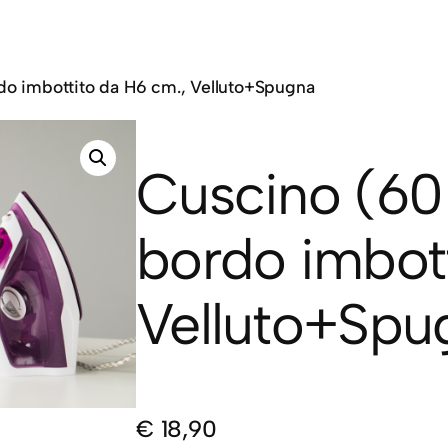
do imbottito da H6 cm., Velluto+Spugna
Cuscino (60
bordo imbott
Velluto+Spu
€
18,90