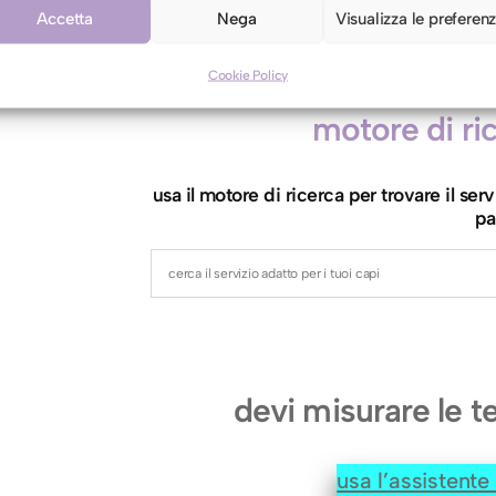
u
Accetta
Nega
Visualizza le preferen
s
Cookie Policy
c
i
motore di r
n
o
usa il motore di ricerca per trovare il s
(
pa
6
0
x
6
0
devi misurare le t
c
m
usa l’assistent
.