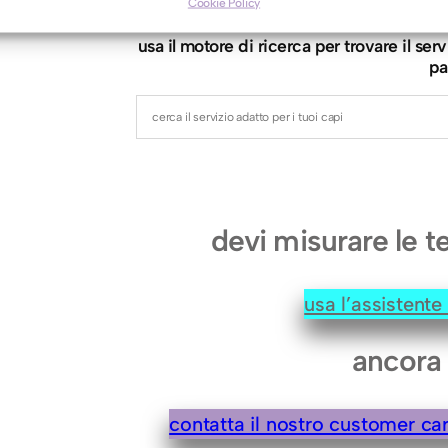
t
Cookie Policy
t
usa il motore di ricerca per trovare il s
a
pa
(
d
a
s
m
devi misurare le t
a
c
usa l’assistent
c
h
ancora 
i
a
contatta il nostro customer care
r