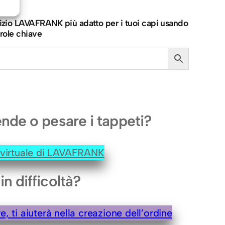
ervizio LAVAFRANK più adatto per i tuoi capi usando
role chiave
ende o pesare i tappeti?
e virtuale di LAVAFRANK
in difficoltà?
, ti aiuterà nella creazione dell’ordine