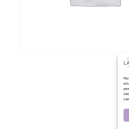
Per
e/o
per
sit
car