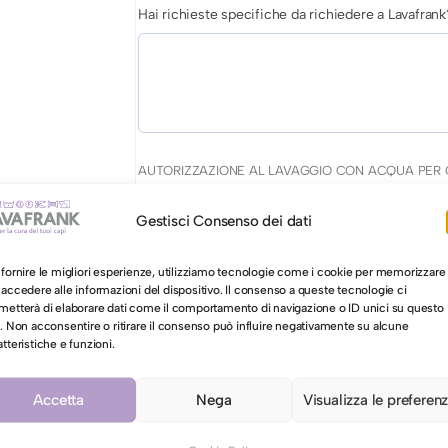
Hai richieste specifiche da richiedere a Lavafrank
AUTORIZZAZIONE AL LAVAGGIO CON ACQUA PER 
Autorizzo il lavaggio con acqua per il mio ca
Gestisci Consenso dei dati
 fornire le migliori esperienze, utilizziamo tecnologie come i cookie per memorizzare
 accedere alle informazioni del dispositivo. Il consenso a queste tecnologie ci
C
Aggiungi al carrello
metterà di elaborare dati come il comportamento di navigazione o ID unici su questo
o. Non acconsentire o ritirare il consenso può influire negativamente su alcune
r
atteristiche e funzioni.
a
v
Accetta
Nega
Visualizza le preferen
a
motore di r