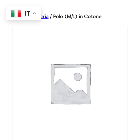
IT
Home
/
Sartoria
/ Polo (M/L) in Cotone