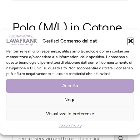
Polo (M/L) in Cotone
Gestisci Consenso dei dati
€
7,50
Per fornire le migliori esperienze, utilizziamo tecnologie come i cookie per
memorizzare e/o accedere alle informazioni del dispositivo. Il consenso a
P
Aggiungi al carrello
queste tecnologie ci permetterà di elaborare dati come il comportamento di
o
navigazione o ID unici su questo sito. Non acconsentire o ritirare il consenso
l
può influire negativamente su alcune caratteristiche e funzioni.
o
Accetta
(
motore di ricerca LAVAFRANK
M
Nega
/
usa il motore di ricerca per trovare il servizio
Visualizza le preferenze
L
LAVAFRANK più adatto per i tuoi capi usando
)
parole chiave
Cookie Policy
i
n