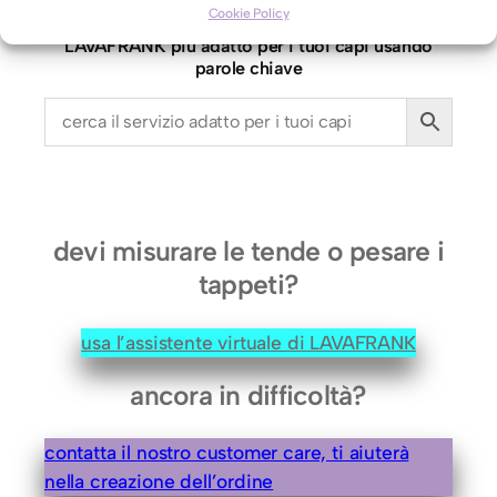
a
Cookie Policy
usa il motore di ricerca per trovare il servizio
i
LAVAFRANK più adatto per i tuoi capi usando
n
parole chiave
l
a
n
a
M
e
devi misurare le tende o pesare i
r
tappeti?
i
n
usa l’assistente virtuale di LAVAFRANK
o
(
ancora in difficoltà?
2
s
contatta il nostro customer care, ti aiuterà
t
nella creazione dell’ordine