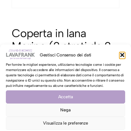
Coperta in lana
Merino (2 strati da 2
lati) singola
Gestisci Consenso dei dati
Per fornire le migliori esperienze, utilizziamo tecnologie come i cookie per
memorizzare e/o accedere alle informazioni del dispositivo. Il consenso a
queste tecnologie ci permetterà di elaborare dati come il comportamento di
€
30,90
navigazione o ID unici su questo sito. Non acconsentire o ritirare il consenso
può influire negativamente su alcune caratteristiche e funzioni.
C
Aggiungi al carrello
o
Accetta
p
Nega
e
r
motore di ricerca LAVAFRANK
Visualizza le preferenze
t