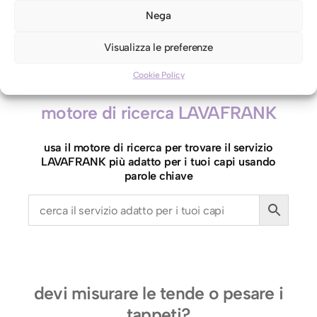
Nega
C
Aggiungi al carrello
a
Visualizza le preferenze
s
Cookie Policy
c
o
motore di ricerca LAVAFRANK
J
e
usa il motore di ricerca per trovare il servizio
t
LAVAFRANK più adatto per i tuoi capi usando
q
parole chiave
u
a
n
t
i
t
devi misurare le tende o pesare i
à
tappeti?