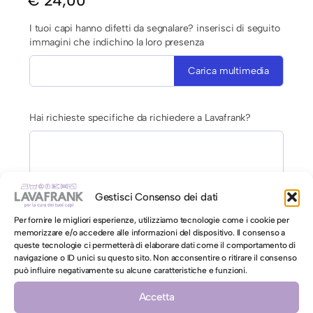
€
24,00
I tuoi capi hanno difetti da segnalare? inserisci di seguito
immagini che indichino la loro presenza
Carica multimedia
Hai richieste specifiche da richiedere a Lavafrank?
Gestisci Consenso dei dati
Per fornire le migliori esperienze, utilizziamo tecnologie come i cookie per
AUTORIZZAZIONE AL LAVAGGIO CON ACQUA PER CAPI
memorizzare e/o accedere alle informazioni del dispositivo. Il consenso a
CONTRO ETICHETTA INDICANTI LAVAGGIO A SECCO
queste tecnologie ci permetterà di elaborare dati come il comportamento di
navigazione o ID unici su questo sito. Non acconsentire o ritirare il consenso
Autorizzo il lavaggio con acqua per il mio capo
può influire negativamente su alcune caratteristiche e funzioni.
contro etichetta indicante lavaggio a secco
Accetta