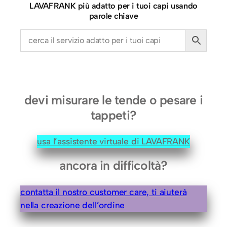
o
LAVAFRANK più adatto per i tuoi capi usando
(
parole chiave
l
u
n
g
o
)
devi misurare le tende o pesare i
i
tappeti?
n
R
usa l’assistente virtuale di LAVAFRANK
e
n
ancora in difficoltà?
n
a
contatta il nostro customer care, ti aiuterà
q
nella creazione dell’ordine
u
a