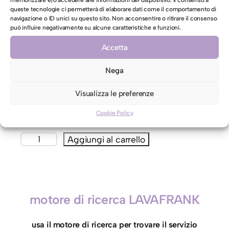
memorizzare e/o accedere alle informazioni del dispositivo. Il consenso a
queste tecnologie ci permetterà di elaborare dati come il comportamento di
navigazione o ID unici su questo sito. Non acconsentire o ritirare il consenso
può influire negativamente su alcune caratteristiche e funzioni.
Accetta
AUTORIZZAZIONE AL LAVAGGIO CON ACQUA PER CAPI
CONTRO ETICHETTA INDICANTI LAVAGGIO A SECCO
Nega
Autorizzo il lavaggio con acqua per il mio capo
Visualizza le preferenze
contro etichetta indicante lavaggio a secco
Cookie Policy
C
Aggiungi al carrello
a
p
p
o
motore di ricerca LAVAFRANK
t
t
usa il motore di ricerca per trovare il servizio