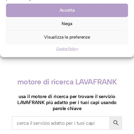
CONTRO ETICHETTA INDICANTI LAVAGGIO A SECCO
Accetta
Autorizzo il lavaggio con acqua per il mio capo
contro etichetta indicante lavaggio a secco
Nega
Visualizza le preferenze
C
Aggiungi al carrello
Cookie Policy
a
p
p
e
motore di ricerca LAVAFRANK
l
l
usa il motore di ricerca per trovare il servizio
o
LAVAFRANK più adatto per i tuoi capi usando
/
parole chiave
C
a
p