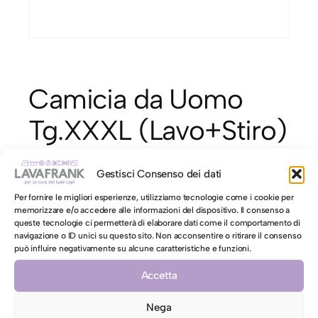
Camicia da Uomo
Tg.XXXL (Lavo+Stiro)
in Promozione
Gestisci Consenso dei dati
almeno 5 pezzi
Per fornire le migliori esperienze, utilizziamo tecnologie come i cookie per
memorizzare e/o accedere alle informazioni del dispositivo. Il consenso a
(cadauno)
queste tecnologie ci permetterà di elaborare dati come il comportamento di
navigazione o ID unici su questo sito. Non acconsentire o ritirare il consenso
può influire negativamente su alcune caratteristiche e funzioni.
€
5,20
Accetta
C
Aggiungi al carrello
Nega
a