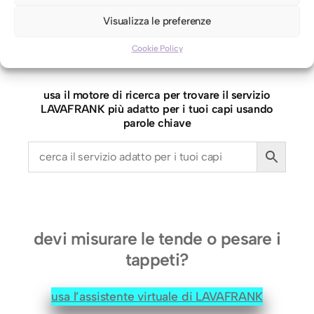
m
Visualizza le preferenze
i
c
Cookie Policy
motore di ricerca LAVAFRANK
i
a
usa il motore di ricerca per trovare il servizio
d
LAVAFRANK più adatto per i tuoi capi usando
a
parole chiave
U
o
m
o
T
g
devi misurare le tende o pesare i
.
tappeti?
X
X
usa l’assistente virtuale di LAVAFRANK
X