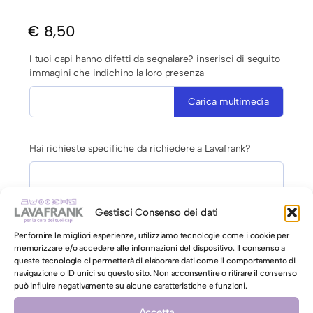
€
8,50
I tuoi capi hanno difetti da segnalare? inserisci di seguito
immagini che indichino la loro presenza
Carica multimedia
Hai richieste specifiche da richiedere a Lavafrank?
Gestisci Consenso dei dati
Per fornire le migliori esperienze, utilizziamo tecnologie come i cookie per
memorizzare e/o accedere alle informazioni del dispositivo. Il consenso a
AUTORIZZAZIONE AL LAVAGGIO CON ACQUA PER CAPI
queste tecnologie ci permetterà di elaborare dati come il comportamento di
navigazione o ID unici su questo sito. Non acconsentire o ritirare il consenso
CONTRO ETICHETTA INDICANTI LAVAGGIO A SECCO
può influire negativamente su alcune caratteristiche e funzioni.
Autorizzo il lavaggio con acqua per il mio capo
Accetta