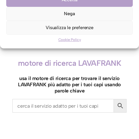
contro etichetta indicante lavaggio a secco
Nega
A
Aggiungi al carrello
Visualizza le preferenze
c
Cookie Policy
c
a
p
motore di ricerca LAVAFRANK
p
a
usa il motore di ricerca per trovare il servizio
t
LAVAFRANK più adatto per i tuoi capi usando
o
parole chiave
i
o
(
g
r
a