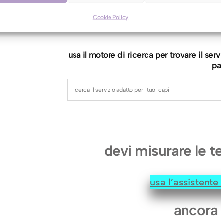
t
o
Cookie Policy
motore di r
D
o
usa il motore di ricerca per trovare il s
n
pa
n
a
(
l
u
devi misurare le t
n
g
usa l’assistent
.
s
ancora 
o