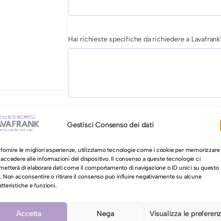
Hai richieste specifiche da richiedere a Lavafrank
AUTORIZZAZIONE AL LAVAGGIO CON ACQUA PER 
Gestisci Consenso dei dati
Autorizzo il lavaggio con acqua per il mio ca
 fornire le migliori esperienze, utilizziamo tecnologie come i cookie per memorizzare
 accedere alle informazioni del dispositivo. Il consenso a queste tecnologie ci
metterà di elaborare dati come il comportamento di navigazione o ID unici su questo
o. Non acconsentire o ritirare il consenso può influire negativamente su alcune
A
Aggiungi al carrello
atteristiche e funzioni.
b
i
Accetta
Nega
Visualizza le preferen