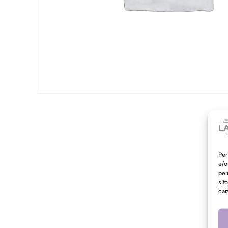
Per
e/o
per
sit
car