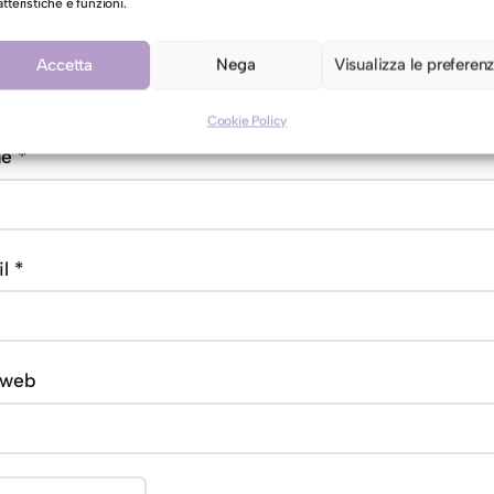
atteristiche e funzioni.
Accetta
Nega
Visualizza le preferen
Cookie Policy
me
*
il
*
 web