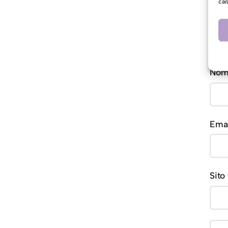
car
No
Ema
Sito