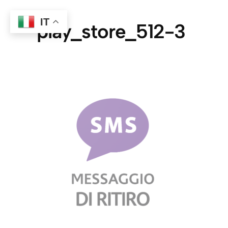
IT
play_store_512-3