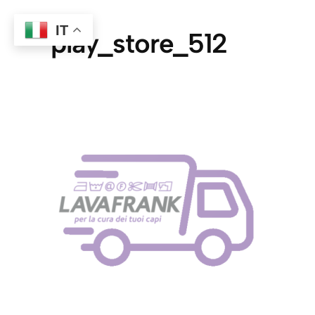
IT
play_store_512